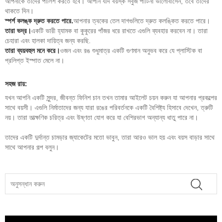
আপনাকে তাদের পালিশ করতে হবে। আপনি যদি বয়স্ক সবুজ পাটিনা ভালোবাসেন, তবে তাদের
থাকতে দিন।
স্পর্শ কলঙ্ক দ্রুত করতে পারে.
আপনার ত্বকের তেল দাগগুলিতে দ্রুত কলঙ্কিত করতে পারে।
তারা ভদ্র।
একটি ভারী হ্যামক বা কুকুরের পাঁজর ধরে রাখতে এগুলি ব্যবহার করবেন না। তারা
চেহারা এবং হালকা দায়িত্ব জন্য করছি.
তারা ব্যয়বহুল মনে করে।
ওজন এবং রঙ শুধুমাত্র একটি গুণমান অনুভব করে যে প্লাস্টিক বা
প্রলিপ্ত ইস্পাত মেলে না।
সহজ রায়:
যখন আপনি একটি সুন্দর, জীবন্ত ফিনিশ চান তখন তামার আইলেট চয়ন করুন যা আপনার প্রকল্পের
সাথে বয়সী। এগুলি নির্মাতাদের জন্য যারা রঙের পরিবর্তনকে একটি বৈশিষ্ট্য হিসাবে দেখেন, ত্রুটি
নয়। তারা তাত্ক্ষণিক চরিত্র এবং উষ্ণতা যোগ করে যা বেশিরভাগ অন্যান্য ধাতু পারে না।
তাদের একটি দুর্দান্ত চামড়ার জ্যাকেটের মতো ভাবুন, তারা আরও ভাল হয় এবং বয়স বাড়ার সাথে
সাথে আপনার গল্প বলুন।