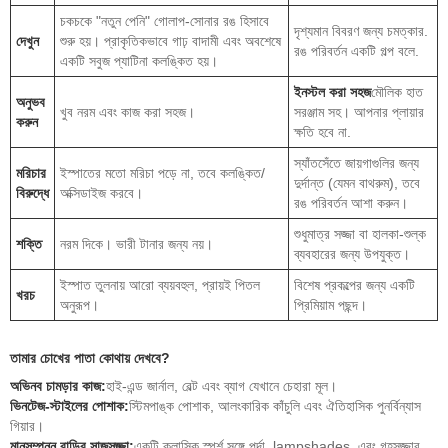
চকচকে "নতুন পেনি" গোলাপ-সোনার রঙ হিসাবে
দৃশ্যমান বিবরণ জন্য চমত্কার.
দেখুন
শুরু হয়। প্রাকৃতিকভাবে গাঢ় বাদামী এবং অবশেষে
রঙ পরিবর্তন একটি গল্প বলে.
একটি সবুজ প্যাটিনা কলঙ্কিত হয়।
ইনস্টল করা সহজ
মৌলিক হাত
অনুভব
খুব নরম এবং কাজ করা সহজ।
সরঞ্জাম সহ। আপনার প্লায়ার
করুন
ক্ষতি হবে না.
স্যাঁতসেঁতে জায়গাগুলির জন্য
মরিচার
ইস্পাতের মতো মরিচা পড়ে না, তবে কলঙ্কিত/
দুর্দান্ত (যেমন বাথরুম), তবে
বিরুদ্ধে
অক্সিডাইজ করবে।
রঙ পরিবর্তন আশা করুন।
শুধুমাত্র সজ্জা বা হালকা-শুল্ক
শক্তি
নরম দিকে। ভারী টানার জন্য নয়।
ব্যবহারের জন্য উপযুক্ত।
ইস্পাত তুলনায় আরো ব্যয়বহুল, প্রায়ই পিতল
বিশেষ প্রকল্পের জন্য একটি
খরচ
অনুরূপ।
প্রিমিয়াম পছন্দ।
তামার চোখের পাতা কোথায় দেখবে?
অভিনব চামড়ার কাজ:
হাই-এন্ড জার্নাল, বেল্ট এবং ব্যাগ যেখানে চেহারা মূল।
ভিনটেজ-স্টাইলের পোশাক:
স্টিমপাঙ্ক পোশাক, আলংকারিক কাঁচুলি এবং ঐতিহাসিক পুনর্বিন্যাস
গিয়ার।
মানসম্পন্ন বাড়ির সাজসজ্জা:
একটি ক্লাসিক স্পর্শ সঙ্গে পর্দা, lampshades, এবং গৃহসজ্জার