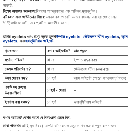
সামগ্রী.
বিশেষ কাগজের কারুকাজ:
বিবাহের আমন্ত্রণপত্র এবং অভিনব স্ক্র্যাপবুকিং।
নটিক্যাল এবং আউটডোর গিয়ার:
কখনও কখনও বোট কভারে ব্যবহার করা হয় যেখানে এর
বৈশিষ্ট্যগুলি দরকারী, তবে প্যাটিনা আকর্ষণীয় অংশ।
তামার eyelets এবং মধ্যে দ্রুত তুলনা
ইস্পাত eyelets
,
স্টেইনলেস স্টীল eyelets
,
ব্রাস
eyelets
, এবং
অ্যালুমিনিয়াম আইলেট
.
প্রয়োজন:
কপার আইলেটস?
ভাল পছন্দ:
সর্বোচ্চ শক্তি?
❌ না
ইস্পাত eyelets
চকমক পরিবর্তন না?
❌ না
স্টেইনলেস স্টীল eyelets
উষ্ণ সোনার রঙ?
✅ হ্যাঁ
ব্রাস আইলেট (আরো সামঞ্জস্যপূর্ণ থাকে)
একটি মদ চেহারা
✅
হ্যাঁ - সেরা!
–
উন্নয়নশীল?
ইনস্টল করা সহজ?
✅ হ্যাঁ
অ্যালুমিনিয়াম আইলেট
কপার আইলেট কেনার আগে যে বিষয়গুলো জেনে নিন:
তারা পরিবর্তন.
এটাই মূল বিষয়। আপনি যদি চকচকে নতুন তামার চেহারা পছন্দ করেন তবে