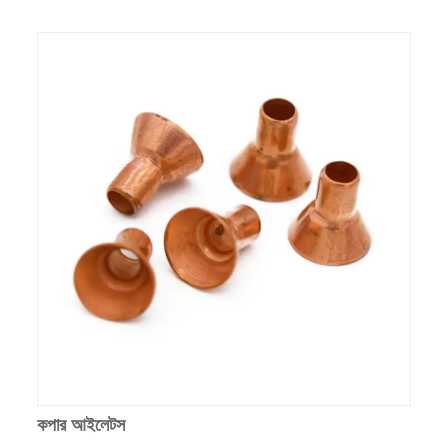
কপার আইলেটস