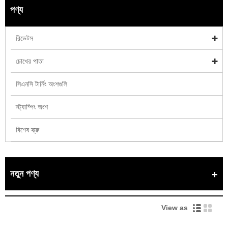
পণ্য
রিভেটস
চোখের পাতা
সিএনসি টার্নিং অংশগুলি
স্ট্যাম্পিং অংশ
বিশেষ স্ক্রু
নতুন পণ্য
View as