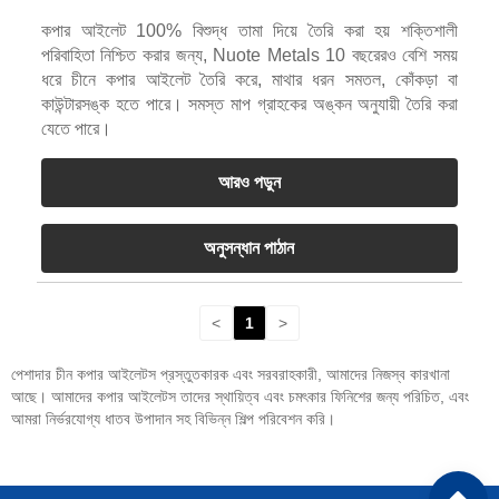
কপার আইলেট 100% বিশুদ্ধ তামা দিয়ে তৈরি করা হয় শক্তিশালী
পরিবাহিতা নিশ্চিত করার জন্য, Nuote Metals 10 বছরেরও বেশি সময়
ধরে চীনে কপার আইলেট তৈরি করে, মাথার ধরন সমতল, কোঁকড়া বা
কাউন্টারসঙ্ক হতে পারে। সমস্ত মাপ গ্রাহকের অঙ্কন অনুযায়ী তৈরি করা
যেতে পারে।
আরও পড়ুন
অনুসন্ধান পাঠান
<
1
>
পেশাদার চীন কপার আইলেটস প্রস্তুতকারক এবং সরবরাহকারী, আমাদের নিজস্ব কারখানা
আছে। আমাদের কপার আইলেটস তাদের স্থায়িত্ব এবং চমৎকার ফিনিশের জন্য পরিচিত, এবং
আমরা নির্ভরযোগ্য ধাতব উপাদান সহ বিভিন্ন শিল্প পরিবেশন করি।