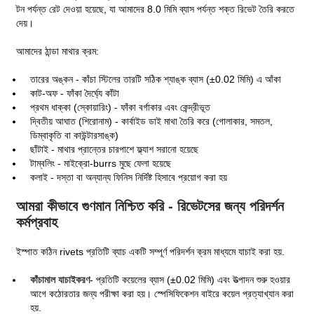
টন পর্যন্ত রেট দেওয়া হয়েছে, যা আমাদের 8.0 মিমি ব্যাস পর্যন্ত শক্ত রিভেট তৈরি করতে
দেয়।
আমাদের ঠান্ডা মাথার ক্রম:
তারের অঙ্কন - কাঁচা স্টিলের তারটি সঠিক শ্যাঙ্ক ব্যাস (±0.02 মিমি) এ আঁকা
কাট-অফ - ফাঁকা দৈর্ঘ্যে কাঁটা
প্রথম ধাক্কা (স্কোয়ারিং) - ফাঁকা বর্গাকার এবং কেন্দ্রীভূত
দ্বিতীয় আঘাত (শিরোনাম) - কার্বাইড ডাই মাথা তৈরি করে (গোলাকার, সমতল,
ডিম্বাকৃতি বা কাউন্টারসাঙ্ক)
ছাঁটাই - মাথার প্রান্তের চারপাশে ফ্ল্যাশ সরানো হয়েছে
টাম্বলিং - মাইক্রো-burrs মুছে ফেলা হয়েছে
কলাই - দস্তা বা অন্যান্য ফিনিস নির্দিষ্ট হিসাবে প্রয়োগ করা হয়
আমরা কীভাবে গুণমান নিশ্চিত করি - রিভেটসের জন্য পরিদর্শন
কর্মপ্রবাহ
ইস্পাত কঠিন rivets প্রতিটি ব্যাচ একটি সম্পূর্ণ পরিদর্শন ক্রম মাধ্যমে যাচাই করা হয়.
কাঁচামাল যাচাইকরণ
- প্রতিটি কয়েলের ব্যাস (±0.02 মিমি) এবং উত্পাদন শুরু হওয়ার
আগে কঠোরতার জন্য পরীক্ষা করা হয়। স্পেসিফিকেশন বাইরে কয়েল প্রত্যাখ্যান করা
হয়.