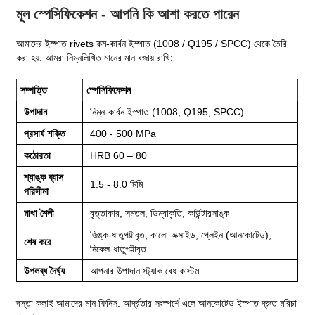
মূল স্পেসিফিকেশন - আপনি কি আশা করতে পারেন
আমাদের ইস্পাত rivets কম-কার্বন ইস্পাত (1008 / Q195 / SPCC) থেকে তৈরি
করা হয়. আমরা নিম্নলিখিত মানের মান বজায় রাখি:
সম্পত্তি
স্পেসিফিকেশন
উপাদান
নিম্ন-কার্বন ইস্পাত (1008, Q195, SPCC)
প্রসার্য শক্তি
400 - 500 MPa
কঠোরতা
HRB 60 – 80
শ্যাঙ্ক ব্যাস
1.5 - 8.0 মিমি
পরিসীমা
মাথা শৈলী
বৃত্তাকার, সমতল, ডিম্বাকৃতি, কাউন্টারসাঙ্ক
জিঙ্ক-ধাতুপট্টাবৃত, কালো অক্সাইড, প্লেইন (আনকোটেড),
শেষ করে
নিকেল-ধাতুপট্টাবৃত
উপলব্ধ দৈর্ঘ্য
আপনার উপাদান স্ট্যাক বেধ কাস্টম
দস্তা কলাই আমাদের মান ফিনিস. আর্দ্রতার সংস্পর্শে এলে আনকোটেড ইস্পাত দ্রুত মরিচা