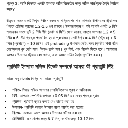
প্রশ্ন 3: আমি কিভাবে একটি ইস্পাত কঠিন রিভেটের জন্য সঠিক সামগ্রিক দৈর্ঘ্য নির্বাচন
করব?
উত্তর: এমন একটি দৈর্ঘ্য নির্বাচন করুন যা সন্নিবেশের পরে আপনার উপাদানের স্ট্যাকের
পিছনে ঠোঁটের ব্যাসের 1.2-1.5 গুণ ছাড়বে। উদাহরণস্বরূপ, যদি আপনি একটি 5 মিমি
শ্যাঙ্কের সাথে দুটি 2 মিমি শীট (মোট 4 মিমি) যোগ করেন, তাহলে আপনার 1.2 × 5
মিমি = 6 মিমি শ্যাঙ্ক প্রসারিত হওয়া প্রয়োজন। মোট দৈর্ঘ্য = 4 মিমি (স্ট্যাক) + 6
মিমি (প্রসারণ) = 10 মিমি। এই protruding উপাদান সেটিং সময় দ্বিতীয় মাথা গঠন.
প্রোট্রুশন খুব ছোট হলে, ক্লিঞ্চ দুর্বল হবে। খুব দীর্ঘ, এবং রিভেট ফিতে হবে। আমাদের
আপনার উপাদান স্ট্যাক বেধ পাঠান, এবং আমরা সঠিক দৈর্ঘ্য সুপারিশ করবে।
প্রতিটি ইস্পাত সলিড রিভেট সম্পর্কে আমরা কী গ্যারান্টি দিই
আমরা শুধু rivets বিক্রি না. আমরা গ্যারান্টি:
শক্তি
- শিয়ার শক্তি আপনার স্পেসিফিকেশন পূরণ বা অতিক্রম
ফিট
- আপনার স্পেসিফিকেশনের ±0.05 মিমি এর মধ্যে শ্যাঙ্ক ব্যাস
প্রলেপ
- প্রতিটি ব্যাচে কলাই বেধ যাচাই করা হয়
উপাদান
- প্রতিটি কয়েলে ইস্পাত রচনা যাচাই করা হয়েছে
ক্লিঞ্চ
- চালানের আগে আপনার উপাদান পরীক্ষা করা হয়
ডেলিভারি
- মান মাপের জন্য 5-7 দিন, কাস্টম জন্য 10-12 দিন