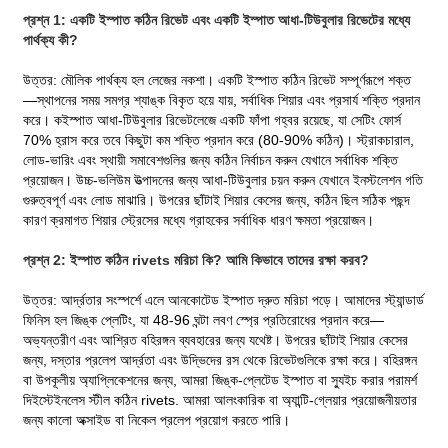
প্রশ্ন 1: একটি ইস্পাত কঠিন রিভেট এবং একটি ইস্পাত আধা-টিউবুলার রিভেটের মধ্যে
পার্থক্য কী?
উত্তর: মৌলিক পার্থক্য হল লেজের নকশা। একটি ইস্পাত কঠিন রিভেট সম্পূর্ণরূপে শক্ত
—স্থাপনের সময় সমগ্র শ্যাঙ্ক বিকৃত হয়ে যায়, সর্বাধিক শিয়ার এবং প্রসার্য শক্তি প্রদান
করে। ক
ইস্পাত আধা-টিউবুলার রিভেট
লেজে একটি ফাঁপা গহ্বর রয়েছে, যা সেটিং ফোর্স
70% হ্রাস করে তবে কিছুটা কম শক্তি প্রদান করে (80-90% কঠিন)। স্ট্রাকচারাল,
লোড-ভারিং এবং স্থায়ী সমাবেশগুলির জন্য কঠিন নির্বাচন করুন যেখানে সর্বাধিক শক্তি
প্রয়োজন। উচ্চ-ভলিউম উত্পাদনের জন্য আধা-টিউবুলার চয়ন করুন যেখানে ইনস্টলেশন গতি
গুরুত্বপূর্ণ এবং লোড মাঝারি। উপরের ছাঁটাই শিয়ার কেসের জন্য, কঠিন ছিল সঠিক পছন্দ
কারণ ক্রমাগত শিয়ার স্ট্রেসের মধ্যে গ্রাহকের সর্বাধিক ধারণ ক্ষমতা প্রয়োজন।
প্রশ্ন 2: ইস্পাত কঠিন rivets মরিচা কি? আমি কিভাবে তাদের রক্ষা করব?
উত্তর: আর্দ্রতার সংস্পর্শে এলে আনকোটেড ইস্পাত দ্রুত মরিচা পড়ে। আমাদের স্ট্যান্ডার্ড
ফিনিস হল জিঙ্ক প্লেটিং, যা 48-96 ঘন্টা লবণ স্প্রে প্রতিরোধের প্রদান করে—
অভ্যন্তরীণ এবং আশ্রিত বহিরঙ্গন ব্যবহারের জন্য যথেষ্ট। উপরের ছাঁটাই শিয়ার কেসের
জন্য, দস্তার প্রলেপ আর্দ্রতা এবং উদ্ভিদের রস থেকে রিভেটগুলিকে রক্ষা করে। বহিরঙ্গন
বা উপকূলীয় অ্যাপ্লিকেশনের জন্য, আমরা জিঙ্ক-প্লেটেড ইস্পাত বা স্যুইচ করার পরামর্শ
দিই
স্টেইনলেস স্টীল কঠিন rivets
. আমরা আলংকারিক বা অ্যান্টি-গ্লেয়ার প্রয়োজনীয়তার
জন্য কালো অক্সাইড বা নিকেল প্রলেপ প্রয়োগ করতে পারি।