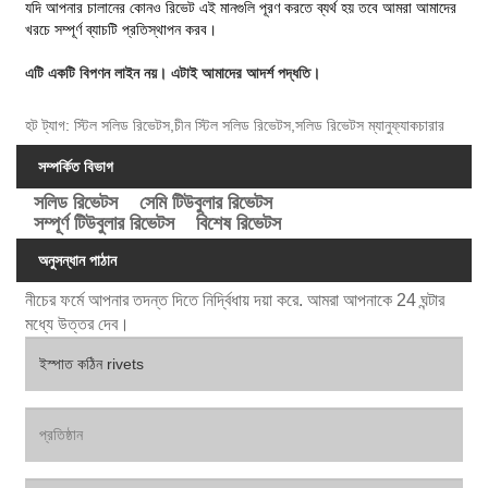
যদি আপনার চালানের কোনও রিভেট এই মানগুলি পূরণ করতে ব্যর্থ হয় তবে আমরা আমাদের
খরচে সম্পূর্ণ ব্যাচটি প্রতিস্থাপন করব।
এটি একটি বিপণন লাইন নয়। এটাই আমাদের আদর্শ পদ্ধতি।
হট ট্যাগ: স্টিল সলিড রিভেটস,চীন স্টিল সলিড রিভেটস,সলিড রিভেটস ম্যানুফ্যাকচারার
সম্পর্কিত বিভাগ
সলিড রিভেটস
সেমি টিউবুলার রিভেটস
সম্পূর্ণ টিউবুলার রিভেটস
বিশেষ রিভেটস
অনুসন্ধান পাঠান
নীচের ফর্মে আপনার তদন্ত দিতে নির্দ্বিধায় দয়া করে. আমরা আপনাকে 24 ঘন্টার
মধ্যে উত্তর দেব।