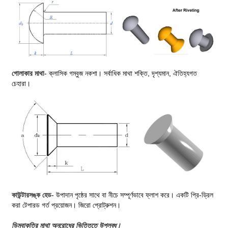
গোলাকার মাথা
- ক্লাসিক গম্বুজ নকশা। সর্বাধিক মাথা শক্তি, দৃশ্যমান, ঐতিহ্যগত
চেহারা।
কাউন্টারসঙ্ক হেড
- উপাদান পৃষ্ঠের সাথে বা নীচে সম্পূর্ণভাবে ফ্লাশ করে। একটি প্রি-ড্রিল
করা টেপারড গর্ত প্রয়োজন। জিরো প্রোট্রুশন।
ডিম্বাকৃতির মাথা অনুরোধের ভিত্তিতে উপলব্ধ।