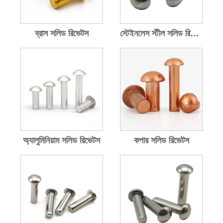
ব্রাস সলিড রিভেটস
স্টেইনলেস স্টীল সলিড রিভেটস
অ্যালুমিনিয়াম সলিড রিভেটস
কপার সলিড রিভেটস