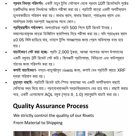
প্রথম নিবন্ধ পরিদর্শন
- একটি নতুন টুলিং সেটআপ থেকে প্রথম 10টি রিভেটগুলি পৃষ্ঠের
ত্রুটিগুলির জন্য বিবর্ধনের অধীনে পরীক্ষা করা হয়। প্রতিটি মাত্রা একটি অপটিক্যাল
তুলনাকারীতে পরিমাপ করা হয়। মাথার ব্যাস, মাথার উচ্চতা, শ্যাঙ্কের ব্যাস এবং
সামগ্রিক দৈর্ঘ্য অবশ্যই অঙ্কনের সাথে মেলে।
প্রক্রিয়াধীন পর্যবেক্ষণ
- অপারেটররা প্রতি 500 পিসে 5টি রিভেট টানছে।
সমালোচনামূলক মাত্রা ডিজিটাল ক্যালিপার দিয়ে পরীক্ষা করা হয়। যদি শ্যাঙ্কের ব্যাস
±0.05 মিমি ছাড়িয়ে যায়, তাহলে টুলিং সামঞ্জস্যের জন্য প্রেস অবিলম্বে বন্ধ হয়ে
যায়।
যাচাইকরণ সেট করা হচ্ছে
- প্রতি 2,000 টুকরা, আমরা আপনার আসল উপাদানের
একটি নমুনায় 3টি রিভেট সেট করি। ক্লিঞ্চটি প্রতিসাম্য, নিবিড়তা এবং ফাটলমুক্ত
গঠনের জন্য পরিদর্শন করা হয়।
কলাই যাচাইকরণ
- দস্তা-ধাতুপট্টাবৃত rivets জন্য, কলাই বেধ প্রতিটি ব্যাচে XRF
দ্বারা পরিমাপ করা হয়।
চূড়ান্ত বাছাই
- প্রতিটি রিভেট হাই-স্পিড ক্যামেরা সহ একটি অপটিক্যাল বাছাই
মেশিনের মধ্য দিয়ে যায়। প্রত্যাখ্যানগুলি স্বয়ংক্রিয়ভাবে বের হয়ে যায়। বাছাই করার
পরে, একটি এলোমেলো AQL নমুনা (স্তর II, 1.0) ম্যানুয়ালি যাচাই করা হয়।