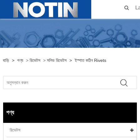
L
বাড়ি
>
পণ্য
>
রিভেটস
>
সলিড রিভেটস
>
ইস্পাত কঠিন Rivets
পণ্য
রিভেটস