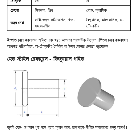
চৌম্বক
হ্যাঁ
না
চেহারা
সিলভার, শিল্প
গোল্ড, ক্লাসিক
ভারী-শুল্ক কাঠামোগত, খরচ-
বৈদ্যুতিক, আলংকারিক, অ-
জন্য সেরা
সংবেদনশীল
চৌম্বকীয়
ইস্পাত চয়ন করুন
যখন শক্তি এবং খরচ আপনার প্রাথমিক উদ্বেগ।
পিতল চয়ন করুন
যখন
আপনার পরিবাহিতা, অ-চৌম্বকীয় বৈশিষ্ট্য বা উষ্ণ সোনার চেহারা প্রয়োজন।
হেড স্টাইল রেফারেন্স - ভিজ্যুয়াল গাইড
ফ্ল্যাট হেড
- উপাদান পৃষ্ঠ সঙ্গে প্রায় ফ্লাশ বসে. ছাড়পত্র-সীমিত সমাবেশের জন্য আদর্শ।