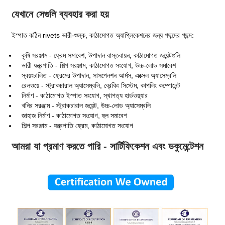
যেখানে সেগুলি ব্যবহার করা হয়
ইস্পাত কঠিন rivets ভারী-শুল্ক, কাঠামোগত অ্যাপ্লিকেশনের জন্য পছন্দের পছন্দ:
কৃষি সরঞ্জাম - ফ্রেম সমাবেশ, উপাদান বাস্তবায়ন, কাঠামোগত জয়েন্টগুলি
ভারী যন্ত্রপাতি - শিল্প সরঞ্জাম, কাঠামোগত সংযোগ, উচ্চ-লোড সমাবেশ
স্বয়ংচালিত - ফ্রেমের উপাদান, সাসপেনশন আর্মস, এক্সেল অ্যাসেম্বলি
রেলওয়ে - স্ট্রাকচারাল অ্যাসেম্বলি, ব্রেকিং সিস্টেম, কাপলিং কম্পোনেন্ট
নির্মাণ - কাঠামোগত ইস্পাত সংযোগ, স্থাপত্য হার্ডওয়্যার
খনির সরঞ্জাম - স্ট্রাকচারাল জয়েন্ট, উচ্চ-লোড অ্যাসেম্বলি
জাহাজ নির্মাণ - কাঠামোগত সংযোগ, হুল সমাবেশ
শিল্প সরঞ্জাম - যন্ত্রপাতি ফ্রেম, কাঠামোগত সংযোগ
আমরা যা প্রমাণ করতে পারি - সার্টিফিকেশন এবং ডকুমেন্টেশন