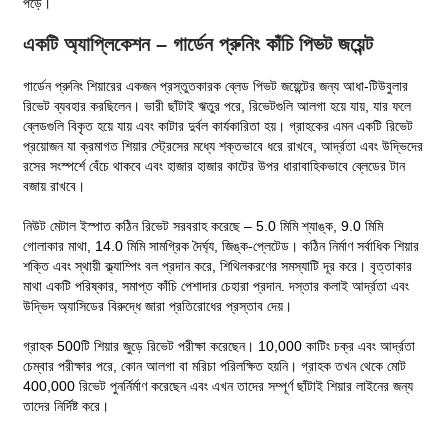
পড়ে।
একটি অ্যাপ্লিকেশন – গার্ডেন প্রুনিং কাঁচি পিভট জয়েন্ট
গার্ডেন প্রুনিং শিয়ারের একজন প্রস্তুতকারক ব্লেড পিভট জয়েন্টের জন্য আধা-টিউবুলার
রিভেট ব্যবহার করছিলেন। ভারী ছাঁটাই ঋতুর পরে, রিভেটগুলি আলগা হয়ে যায়, যার ফলে
ব্লেডগুলি বিকৃত হয়ে যায় এবং কাটার দুর্বল কার্যকারিতা হয়। গ্রাহকের এমন একটি রিভেট
প্রয়োজন যা ক্রমাগত শিয়ার স্ট্রেসের মধ্যে শক্তভাবে ধরে রাখবে, আর্দ্রতা এবং উদ্ভিদের
রসের সংস্পর্শে বেঁচে থাকবে এবং হাজার হাজার কাটের উপর ধারাবাহিকভাবে ব্লেডের টান
বজায় রাখবে।
নিউট মেটাল ইস্পাত কঠিন রিভেট সরবরাহ করেছে – 5.0 মিমি শ্যাঙ্ক, 9.0 মিমি
গোলাকার মাথা, 14.0 মিমি সামগ্রিক দৈর্ঘ্য, জিঙ্ক-প্লেটেড। কঠিন নির্মাণ সর্বাধিক শিয়ার
শক্তি এবং স্থায়ী ক্ল্যাম্পিং বল প্রদান করে, শিথিলকরণের সমস্যাটি দূর করে। বৃত্তাকার
মাথা একটি পরিষ্কার, সমাপ্ত কাঁচি পেশাদার চেহারা প্রদান. দস্তার কলাই আর্দ্রতা এবং
উদ্ভিদ অ্যাসিডের বিরুদ্ধে জারা প্রতিরোধের প্রস্তাব দেয়।
গ্রাহক 500টি শিয়ার জুড়ে রিভেট পরীক্ষা করেছেন। 10,000 কাটিং চক্র এবং আর্দ্রতা
চেম্বার পরীক্ষার পরে, কোন আলগা বা মরিচা পরিলক্ষিত হয়নি। গ্রাহক তখন থেকে মোট
400,000 রিভেট পুনর্নির্মাণ করেছেন এবং এখন তাদের সম্পূর্ণ ছাঁটাই শিয়ার লাইনের জন্য
তাদের নির্দিষ্ট করে।