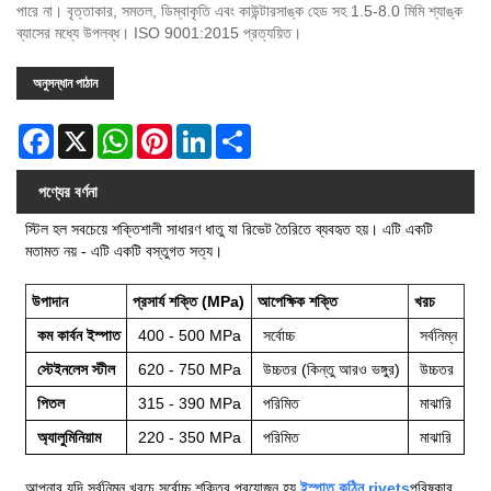
পারে না। বৃত্তাকার, সমতল, ডিম্বাকৃতি এবং কাউন্টারসাঙ্ক হেড সহ 1.5-8.0 মিমি শ্যাঙ্ক
ব্যাসের মধ্যে উপলব্ধ। ISO 9001:2015 প্রত্যয়িত।
অনুসন্ধান পাঠান
Facebook
X
WhatsApp
Pinterest
LinkedIn
Share
পণ্যের বর্ণনা
স্টিল হল সবচেয়ে শক্তিশালী সাধারণ ধাতু যা রিভেট তৈরিতে ব্যবহৃত হয়। এটি একটি
মতামত নয় - এটি একটি বস্তুগত সত্য।
উপাদান
প্রসার্য শক্তি (MPa)
আপেক্ষিক শক্তি
খরচ
কম কার্বন ইস্পাত
400 - 500 MPa
সর্বোচ্চ
সর্বনিম্ন
স্টেইনলেস স্টীল
620 - 750 MPa
উচ্চতর (কিন্তু আরও ভঙ্গুর)
উচ্চতর
পিতল
315 - 390 MPa
পরিমিত
মাঝারি
অ্যালুমিনিয়াম
220 - 350 MPa
পরিমিত
মাঝারি
আপনার যদি সর্বনিম্ন খরচে সর্বোচ্চ শক্তির প্রয়োজন হয়,
ইস্পাত কঠিন rivets
পরিষ্কার