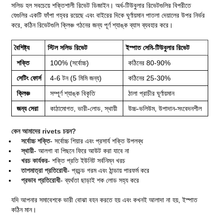
সলিড হল সবচেয়ে শক্তিশালী রিভেট ডিজাইন। অর্ধ-টিউবুলার রিভেটগুলির বিপরীতে
যেগুলির একটি ফাঁপা গহ্বর রয়েছে এবং বাইরের দিকে ঘূর্ণায়মান পাতলা দেয়ালের উপর নির্ভর
করে, কঠিন রিভেটগুলি ক্লিঞ্চ গঠনের জন্য পূর্ণ শ্যাঙ্ক ব্যাস ব্যবহার করে।
বৈশিষ্ট্য
স্টিল সলিড রিভেট
ইস্পাত সেমি-টিউবুলার রিভেট
শক্তি
100% (সর্বোচ্চ)
কঠিনের 80-90%
সেটিং ফোর্স
4-6 টন (5 মিমি জন্য)
কঠিনের 25-30%
ক্লিঞ্চ
সম্পূর্ণ শ্যাঙ্ক বিকৃতি
ঠালা প্রাচীর ঘূর্ণায়মান
জন্য সেরা
কাঠামোগত, ভারী-লোড, স্থায়ী
উচ্চ-ভলিউম, উপাদান-সংবেদনশীল
কেন আমাদের rivets চয়ন?
সর্বোচ্চ শক্তি
- সর্বোচ্চ শিয়ার এবং প্রসার্য শক্তি উপলব্ধ
স্থায়ী
- আলগা বা পিছনে ফিরে আউট করা যাবে না
খরচ কার্যকর
- শক্তি প্রতি ইউনিট সর্বনিম্ন খরচ
তাপমাত্রা প্রতিরোধী
- প্রচন্ড গরম এবং ঠান্ডায় পারফর্ম করে
প্রভাব প্রতিরোধী
- ব্যর্থতা ছাড়াই শক লোড সহ্য করে
যদি আপনার সমাবেশকে ভারী বোঝা বহন করতে হয় এবং কখনই আলাদা না হয়, ইস্পাত
কঠিন মান।