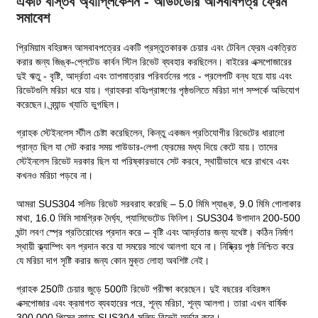
একটি বাস্তব অ্যাপ্লিকেশন - আউটডোর আসবাবপত্র ফ্রেম
সমাবেশ
প্রিমিয়াম বহিরঙ্গন আসবাবপত্রের একটি প্রস্তুতকারক চেয়ার এবং টেবিল ফ্রেম একত্রিত
করার জন্য জিঙ্ক-প্লেটেড কার্বন স্টিল রিভেট ব্যবহার করছিলেন। বাইরের এক্সপোজারের
দুই ঋতু - বৃষ্টি, আর্দ্রতা এবং তাপমাত্রার পরিবর্তনের পরে - প্রলেপটি বন্ধ হয়ে যায় এবং
রিভেটগুলি মরিচা ধরে যায়। গ্রাহকরা বহিঃপ্রাঙ্গণের পৃষ্ঠগুলিতে মরিচা দাগ সম্পর্কে অভিযোগ
করেছেন। ব্র্যান্ড খ্যাতি ভুগছিল।
গ্রাহক স্টেইনলেস স্টীল চেষ্টা করেছিলেন, কিন্তু একজন প্রতিযোগীর রিভেটের ধারালো
প্রান্ত ছিল যা সেট করার সময় পাউডার-লেপা ফ্রেমের মধ্য দিয়ে কেটে যায়। তাদের
স্টেইনলেস রিভেট দরকার ছিল যা পরিষ্কারভাবে সেট করবে, স্থায়ীভাবে ধরে রাখবে এবং
কখনও মরিচা পড়বে না।
আমরা SUS304 সলিড রিভেট সরবরাহ করেছি – 5.0 মিমি শ্যাঙ্ক, 9.0 মিমি গোলাকার
মাথা, 16.0 মিমি সামগ্রিক দৈর্ঘ্য, প্যাসিভেটেড ফিনিশ। SUS304 উপাদান 200-500
ঘন্টা লবণ স্প্রে প্রতিরোধের প্রদান করে – বৃষ্টি এবং আর্দ্রতার জন্য যথেষ্ট। কঠিন নির্মাণ
স্থায়ী ক্ল্যাম্পিং বল প্রদান করে যা সময়ের সাথে আলগা হবে না। নিষ্ক্রিয় পৃষ্ঠ নিশ্চিত করে
যে মরিচা দাগ সৃষ্টি করার জন্য কোন মুক্ত লোহা অবশিষ্ট নেই।
গ্রাহক 250টি চেয়ার জুড়ে 500টি রিভেট পরীক্ষা করেছেন। দুই বছরের বহিরঙ্গন
এক্সপোজার এবং ক্রমাগত ব্যবহারের পরে, শূন্য মরিচা, শূন্য আলগা। তারা এখন বার্ষিক
300,000 পিসের ব্যাচে SUS304 সলিড রিভেট অর্ডার করে।