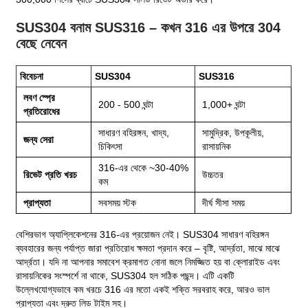
SUS304 বনাম SUS316 – কখন 316 এর উপরে 304
বেছে নেবেন
বিবেচনা
SUS304
SUS316
লবণ স্প্রে
200 - 500 ঘন্টা
1,000+ ঘন্টা
প্রতিরোধের
সাধারণ বহিরঙ্গন, খাদ্য,
সামুদ্রিক, উপকূলীয়,
জন্য সেরা
চিকিৎসা
রাসায়নিক
316-এর থেকে ~30-40%
রিভেট প্রতি খরচ
উচ্চতর
কম
প্রাপ্যতা
সবসময় স্টক
দীর্ঘ সীসা সময়
বেশিরভাগ অ্যাপ্লিকেশনের 316-এর প্রয়োজন নেই। SUS304 সাধারণ বহিরঙ্গন
ব্যবহারের জন্য পর্যাপ্ত জারা প্রতিরোধ ক্ষমতা প্রদান করে – বৃষ্টি, আর্দ্রতা, মাঝে মাঝে
আর্দ্রতা। যদি না আপনার সমাবেশ ক্রমাগত নোনা জলে নিমজ্জিত হয় বা ক্লোরাইড এবং
রাসায়নিকের সংস্পর্শে না থাকে, SUS304 হল সঠিক পছন্দ। এটি একটি
উল্লেখযোগ্যভাবে কম খরচে 316 এর মতো একই শক্তি সরবরাহ করে, আরও ভাল
প্রাপ্যতা এবং দ্রুত লিড টাইম সহ।