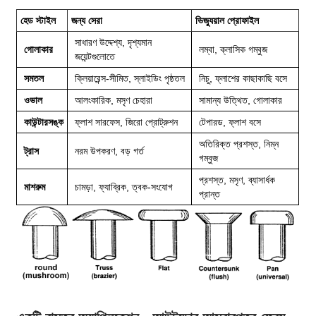
হেড স্টাইল
জন্য সেরা
ভিজ্যুয়াল প্রোফাইল
সাধারণ উদ্দেশ্য, দৃশ্যমান
গোলাকার
লম্বা, ক্লাসিক গম্বুজ
জয়েন্টগুলোতে
সমতল
ক্লিয়ারেন্স-সীমিত, স্লাইডিং পৃষ্ঠতল
নিচু, ফ্লাশের কাছাকাছি বসে
ওভাল
আলংকারিক, মসৃণ চেহারা
সামান্য উত্থিত, গোলাকার
কাউন্টারসঙ্ক
ফ্লাশ সারফেস, জিরো প্রোট্রুশন
টেপারড, ফ্লাশ বসে
অতিরিক্ত প্রশস্ত, নিম্ন
ট্রাস
নরম উপকরণ, বড় গর্ত
গম্বুজ
প্রশস্ত, মসৃণ, ব্যাসার্ধক
মাশরুম
চামড়া, ফ্যাব্রিক, ত্বক-সংযোগ
প্রান্ত