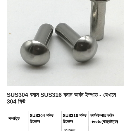
SUS304 বনাম SUS316 বনাম কার্বন ইস্পাত - যেখানে
304 ফিট
SUS304 সলিড
SUS316 সলিড
কার্বন
ইস্পাত কঠিন
সম্পত্তি
রিভেটস
রিভেটস
rivets
(ধাতুপট্টাবৃত)
সুপিরিয়র