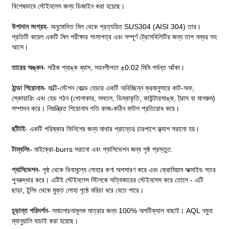
বিশেষভাবে স্টেইনলেস জন্য ডিজাইন করা হয়েছে।
উপাদান সংগ্রহ
- অনুমোদিত মিল থেকে প্রত্যয়িত SUS304 (AISI 304) তার।
প্রতিটি কয়েল একটি মিল পরীক্ষার শংসাপত্র এবং সম্পূর্ণ ট্রেসেবিলিটির জন্য তাপ নম্বর সহ
আসে।
তারের অঙ্কন
- সঠিক শ্যাঙ্ক ব্যাস, সহনশীলতা ±0.02 মিমি পর্যন্ত আঁকা।
ঠান্ডা শিরোনাম
- মাল্টি-স্টেশন কোল্ড হেডার একটি অবিচ্ছিন্ন ক্রমানুসারে কাট-অফ,
স্কোয়ারিং এবং হেড গঠন (গোলাকার, সমতল, ডিম্বাকৃতি, কাউন্টারসাঙ্ক, ট্রাস বা মাশরুম)
সম্পাদন করে। নিয়ন্ত্রিত শিরোনাম গতি কাজ-কঠিন ফাটল প্রতিরোধ করে।
ছাঁটাই
- একটি পরিষ্কার ফিনিশের জন্য মাথার প্রান্তের চারপাশে ফ্ল্যাশ সরানো হয়।
টাম্বলিং
- মাইক্রো-burrs সরানো এবং প্যাসিভেশন জন্য পৃষ্ঠ প্রস্তুত.
প্যাসিভেশন
- পৃষ্ঠ থেকে বিনামূল্যে লোহার কণা অপসারণ করে এবং ক্রোমিয়াম অক্সাইড স্তর
পুনরুদ্ধার করে। এটিই স্টেইনলেস স্টিলকে সত্যিকারের স্টেইনলেস করে তোলে - এটি
ছাড়া, টুলিং থেকে মুক্ত লোহা পৃষ্ঠে মরিচা ধরে যেতে পারে।
চূড়ান্ত পরিদর্শন
- সমালোচনামূলক মাত্রার জন্য 100% অপটিক্যাল বাছাই। AQL নমুনা
ম্যানুয়ালি যাচাই করা হয়েছে।