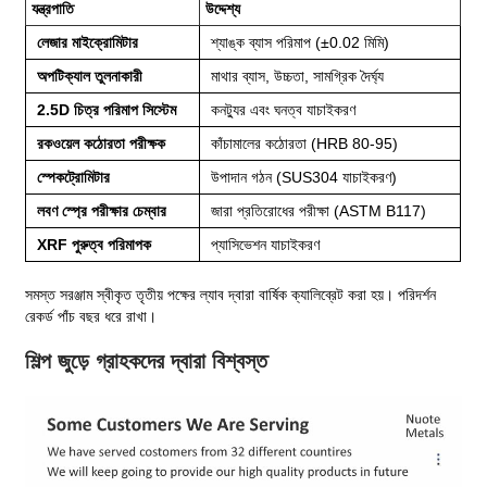
যন্ত্রপাতি
উদ্দেশ্য
লেজার মাইক্রোমিটার
শ্যাঙ্ক ব্যাস পরিমাপ (±0.02 মিমি)
অপটিক্যাল তুলনাকারী
মাথার ব্যাস, উচ্চতা, সামগ্রিক দৈর্ঘ্য
2.5D চিত্র পরিমাপ সিস্টেম
কনট্যুর এবং ঘনত্ব যাচাইকরণ
রকওয়েল কঠোরতা পরীক্ষক
কাঁচামালের কঠোরতা (HRB 80-95)
স্পেকট্রোমিটার
উপাদান গঠন (SUS304 যাচাইকরণ)
লবণ স্প্রে পরীক্ষার চেম্বার
জারা প্রতিরোধের পরীক্ষা (ASTM B117)
XRF পুরুত্ব পরিমাপক
প্যাসিভেশন যাচাইকরণ
সমস্ত সরঞ্জাম স্বীকৃত তৃতীয় পক্ষের ল্যাব দ্বারা বার্ষিক ক্যালিব্রেট করা হয়। পরিদর্শন
রেকর্ড পাঁচ বছর ধরে রাখা।
শিল্প জুড়ে গ্রাহকদের দ্বারা বিশ্বস্ত