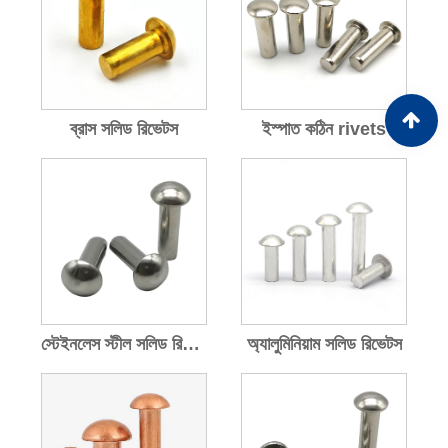
ব্রাস সলিড রিভেটস
ইস্পাত কঠিন rivets
স্টেইনলেস স্টীল সলিড রিভেটস
অ্যালুমিনিয়াম সলিড রিভেটস