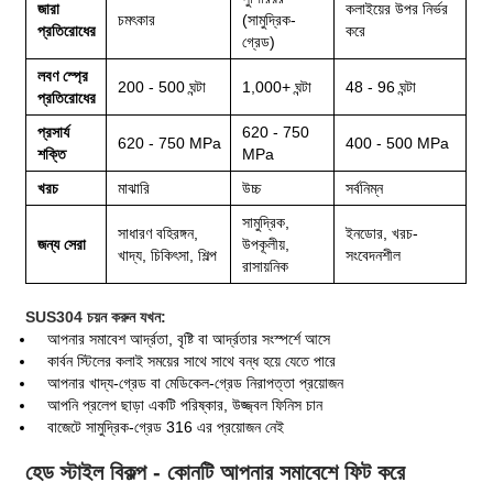
জারা
কলাইয়ের উপর নির্ভর
চমৎকার
(সামুদ্রিক-
প্রতিরোধের
করে
গ্রেড)
লবণ স্প্রে
200 - 500 ঘন্টা
1,000+ ঘন্টা
48 - 96 ঘন্টা
প্রতিরোধের
প্রসার্য
620 - 750
620 - 750 MPa
400 - 500 MPa
শক্তি
MPa
খরচ
মাঝারি
উচ্চ
সর্বনিম্ন
সামুদ্রিক,
সাধারণ বহিরঙ্গন,
ইনডোর, খরচ-
জন্য সেরা
উপকূলীয়,
খাদ্য, চিকিৎসা, শিল্প
সংবেদনশীল
রাসায়নিক
SUS304 চয়ন করুন যখন:
আপনার সমাবেশ আর্দ্রতা, বৃষ্টি বা আর্দ্রতার সংস্পর্শে আসে
কার্বন স্টিলের কলাই সময়ের সাথে সাথে বন্ধ হয়ে যেতে পারে
আপনার খাদ্য-গ্রেড বা মেডিকেল-গ্রেড নিরাপত্তা প্রয়োজন
আপনি প্রলেপ ছাড়া একটি পরিষ্কার, উজ্জ্বল ফিনিস চান
বাজেটে সামুদ্রিক-গ্রেড 316 এর প্রয়োজন নেই
হেড স্টাইল বিকল্প - কোনটি আপনার সমাবেশে ফিট করে