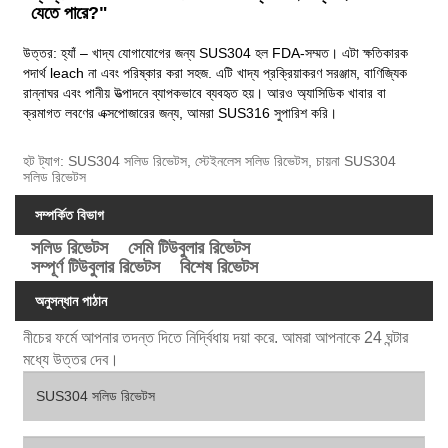
যেতে পারে?"
উত্তর: হ্যাঁ – খাদ্য যোগাযোগের জন্য SUS304 হল FDA-সম্মত। এটা ক্ষতিকারক
পদার্থ leach না এবং পরিষ্কার করা সহজ. এটি খাদ্য প্রক্রিয়াকরণ সরঞ্জাম, বাণিজ্যিক
রান্নাঘর এবং পানীয় উত্পাদনে ব্যাপকভাবে ব্যবহৃত হয়। আরও অ্যাসিডিক খাবার বা
ক্রমাগত লবণের এক্সপোজারের জন্য, আমরা SUS316 সুপারিশ করি।
হট ট্যাগ: SUS304 সলিড রিভেটস, স্টেইনলেস সলিড রিভেটস, চায়না SUS304
সলিড রিভেটস
সম্পর্কিত বিভাগ
সলিড রিভেটস
সেমি টিউবুলার রিভেটস
সম্পূর্ণ টিউবুলার রিভেটস
বিশেষ রিভেটস
অনুসন্ধান পাঠান
নীচের ফর্মে আপনার তদন্ত দিতে নির্দ্বিধায় দয়া করে. আমরা আপনাকে 24 ঘন্টার
মধ্যে উত্তর দেব।