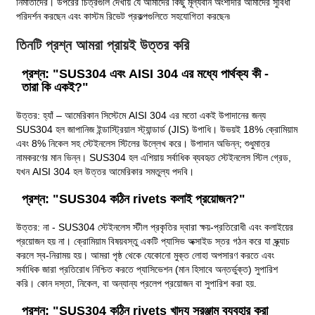
নির্মাতাদের। উপরের চিত্রগুলি দেখায় যে আমাদের কিছু মূল্যবান অংশীদার আমাদের সুবিধা
পরিদর্শন করছেন এবং কাস্টম রিভেট প্রকল্পগুলিতে সহযোগিতা করছেন৷
তিনটি প্রশ্ন আমরা প্রায়ই উত্তর করি
প্রশ্ন: "SUS304 এবং AISI 304 এর মধ্যে পার্থক্য কী -
তারা কি একই?"
উত্তর: হ্যাঁ – আমেরিকান সিস্টেমে AISI 304 এর মতো একই উপাদানের জন্য
SUS304 হল জাপানিজ ইন্ডাস্ট্রিয়াল স্ট্যান্ডার্ড (JIS) উপাধি। উভয়ই 18% ক্রোমিয়াম
এবং 8% নিকেল সহ স্টেইনলেস স্টিলের উল্লেখ করে। উপাদান অভিন্ন; শুধুমাত্র
নামকরণের মান ভিন্ন। SUS304 হল এশিয়ায় সর্বাধিক ব্যবহৃত স্টেইনলেস স্টিল গ্রেড,
যখন AISI 304 হল উত্তর আমেরিকার সমতুল্য পদবি।
প্রশ্ন: "SUS304 কঠিন rivets কলাই প্রয়োজন?"
উত্তর: না - SUS304 স্টেইনলেস স্টীল প্রকৃতির দ্বারা ক্ষয়-প্রতিরোধী এবং কলাইয়ের
প্রয়োজন হয় না। ক্রোমিয়াম বিষয়বস্তু একটি প্যাসিভ অক্সাইড স্তর গঠন করে যা স্ক্র্যাচ
করলে স্ব-নিরাময় হয়। আমরা পৃষ্ঠ থেকে যেকোনো মুক্ত লোহা অপসারণ করতে এবং
সর্বাধিক জারা প্রতিরোধ নিশ্চিত করতে প্যাসিভেশন (মান হিসাবে অন্তর্ভুক্ত) সুপারিশ
করি। কোন দস্তা, নিকেল, বা অন্যান্য প্রলেপ প্রয়োজন বা সুপারিশ করা হয়.
প্রশ্ন: "SUS304 কঠিন rivets খাদ্য সরঞ্জাম ব্যবহার করা