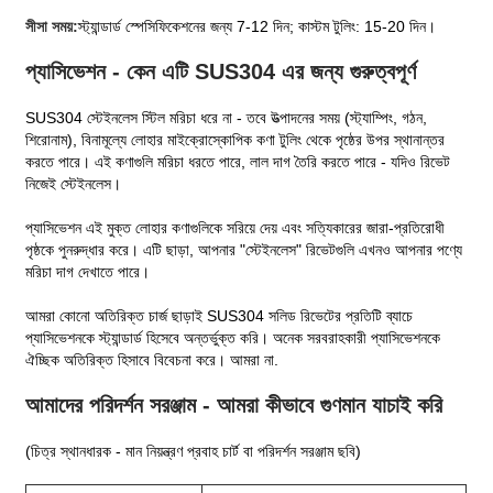
সীসা সময়:
স্ট্যান্ডার্ড স্পেসিফিকেশনের জন্য 7-12 দিন; কাস্টম টুলিং: 15-20 দিন।
প্যাসিভেশন - কেন এটি SUS304 এর জন্য গুরুত্বপূর্ণ
SUS304 স্টেইনলেস স্টিল মরিচা ধরে না - তবে উত্পাদনের সময় (স্ট্যাম্পিং, গঠন,
শিরোনাম), বিনামূল্যে লোহার মাইক্রোস্কোপিক কণা টুলিং থেকে পৃষ্ঠের উপর স্থানান্তর
করতে পারে। এই কণাগুলি মরিচা ধরতে পারে, লাল দাগ তৈরি করতে পারে - যদিও রিভেট
নিজেই স্টেইনলেস।
প্যাসিভেশন এই মুক্ত লোহার কণাগুলিকে সরিয়ে দেয় এবং সত্যিকারের জারা-প্রতিরোধী
পৃষ্ঠকে পুনরুদ্ধার করে। এটি ছাড়া, আপনার "স্টেইনলেস" রিভেটগুলি এখনও আপনার পণ্যে
মরিচা দাগ দেখাতে পারে।
আমরা কোনো অতিরিক্ত চার্জ ছাড়াই SUS304 সলিড রিভেটের প্রতিটি ব্যাচে
প্যাসিভেশনকে স্ট্যান্ডার্ড হিসেবে অন্তর্ভুক্ত করি। অনেক সরবরাহকারী প্যাসিভেশনকে
ঐচ্ছিক অতিরিক্ত হিসাবে বিবেচনা করে। আমরা না.
আমাদের পরিদর্শন সরঞ্জাম - আমরা কীভাবে গুণমান যাচাই করি
(চিত্র স্থানধারক - মান নিয়ন্ত্রণ প্রবাহ চার্ট বা পরিদর্শন সরঞ্জাম ছবি)