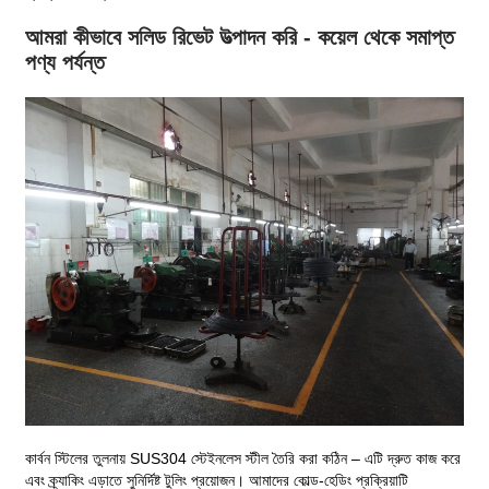
আমরা কীভাবে সলিড রিভেট উত্পাদন করি - কয়েল থেকে সমাপ্ত
পণ্য পর্যন্ত
কার্বন স্টিলের তুলনায় SUS304 স্টেইনলেস স্টীল তৈরি করা কঠিন – এটি দ্রুত কাজ করে
এবং ক্র্যাকিং এড়াতে সুনির্দিষ্ট টুলিং প্রয়োজন। আমাদের কোল্ড-হেডিং প্রক্রিয়াটি