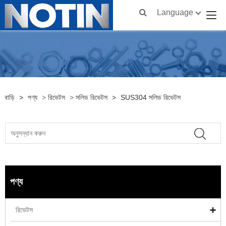
Language
বাড়ি
>
পণ্য
>
রিভেটস
>
সলিড রিভেটস
>
SUS304 সলিড রিভেটস
পণ্য
রিভেটস