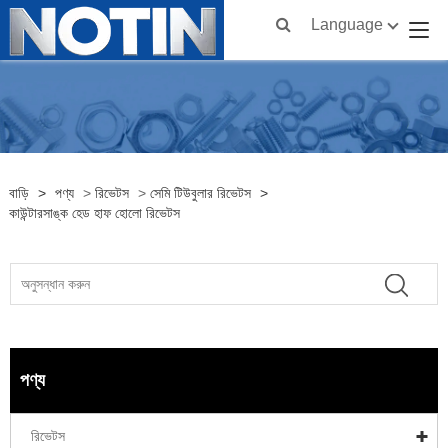
Language
বাড়ি
>
পণ্য
>
রিভেটস
>
সেমি টিউবুলার রিভেটস
>
কাউন্টারসাঙ্ক হেড হাফ হোলো রিভেটস
পণ্য
রিভেটস