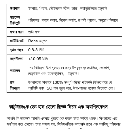
উপাদান
ইস্পাত, পিতল, স্টেইনলেস স্টীল, তামা, অ্যালুমিনিয়াম ইত্যাদি
সারফেস
পরিষ্কার, দস্তা কলাই, নিকেল কলাই, রূপালী প্রলেপ, অনুরোধ হিসাবে
ট্রিটমেন্ট
মাথার ধরন
পাল্টা মাথা
সার্টিফিকেট
Rohs অনুগত
ব্যাস শঙ্ক
0.8-8 মিমি
সহনশীলতা
+/-0.05 মিমি
সহ বিভিন্ন শিল্পে ব্যবহারের জন্য উপযুক্ত
স্বয়ংচালিত, মহাকাশ,
আবেদন
বৈদ্যুতিক এবং ইলেকট্রনিক্স, ইত্যাদি।
মান
উৎপাদনের মাধ্যমে 100% সম্পূর্ণ পরিসর পরিদর্শন নিশ্চিত করে যে
নিয়ন্ত্রণ
প্রতিটি পণ্য ISO মান পূরণ করে, উচ্চ-মানের পণ্যের নিশ্চয়তা দেয়।
কাউন্টারসঙ্ক হেড হাফ হোলো রিভেট ফিচার এবং অ্যাপ্লিকেশন
আপনি কি জানেন? আপনি একবার খুঁজতে শুরু করলে তারা সর্বত্র থাকে। কি তাদের এত
জনপ্রিয় করে তোলে? তারা সহজে যায়, জিনিসগুলিকে কম্প্যাক্ট রাখে এবং সবকিছু পরিষ্কার