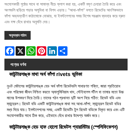
সংযোগকারী পৃষ্ঠের সাথে বা সামান্য নীচে ফ্লাশ করা হয়, একটি মসৃণ চেহারা তৈরি করে এবং
অংশগুলি ছড়িয়ে পড়ার অসুবিধা বা বিপদ এড়ায়। "আধা-ফাঁপা" বলতে রিভেটের আংশিকভাবে
ফাঁপা অভ্যন্তরীণ কাঠামোকে বোঝায়, যা ইনস্টলেশনের সময় বিশেষ সরঞ্জাম ব্যবহার করে দ্রুত
এবং দক্ষ বেঁধে রাখার অনুমতি দেয়।
অনুসন্ধান পাঠান
Facebook
X
WhatsApp
Pinterest
LinkedIn
Share
পণ্যের বর্ণনা
কাউন্টারসাঙ্ক মাথা অর্ধ ফাঁপা rivets ভূমিকা
নুওট মেটালের কাউন্টারসাঙ্ক হেড অর্ধ ফাঁপা রিভেটগুলি সাধারণত শক্তি, জারা প্রতিরোধ
এবং পরিষেবা জীবন নিশ্চিত করতে অ্যালুমিনিয়াম খাদ, স্টেইনলেস স্টীল বা তামার মতো উচ্চ
মানের উপকরণ দিয়ে তৈরি। তাদের গঠন প্রধানত দুটি অংশ নিয়ে গঠিত: রিভেট বডি এবং
ম্যান্ড্রেল। রিভেট বডি একটি কাউন্টারসাঙ্ক মাথা সহ আধা-ফাঁপা; ম্যান্ড্রেল রিভেট বডির
মধ্য দিয়ে যায়। ইনস্টলেশনের সময়, একটি রিভেটিং টুল রিভেট বডিকে বিকৃত করে এবং এটি
সংযোগকারীর সাথে ঠিক করে, এইভাবে বেঁধে রাখার উদ্দেশ্য অর্জন করে।
কাউন্টারসাঙ্ক হেড হাফ হোলো রিভেটস প্যারামিটার (স্পেসিফিকেশন)