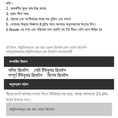
করি।
2. আকর্ষণীয় মূল্য সঙ্গে উচ্চ মানের
3. দ্রুত সীসা সময়
4. গ্রাহক এবং অংশীদারের কাছে শুভ চুক্তি এবং সততা
5. পেশাদার বিক্রয় বিজ্ঞাপন 8 ঘন্টার সাথে আপনার অনুসন্ধানের উত্তর দিন।
6.Nuote এর পণ্য এবং পরিষেবা ভাল খ্যাতি সহ 70 টিরও বেশি দেশে বিক্রি হয়
হট ট্যাগ: কাউন্টারসাঙ্ক হেড হাফ হোলো রিভেটস,হাফ হোলো রিভেটস
ম্যানুফ্যাকচারার,কাউন্টারসাঙ্ক হেড রিভেটস সরবরাহকারী
সম্পর্কিত বিভাগ
সলিড রিভেটস
সেমি টিউবুলার রিভেটস
সম্পূর্ণ টিউবুলার রিভেটস
বিশেষ রিভেটস
অনুসন্ধান পাঠান
নীচের ফর্মে আপনার তদন্ত দিতে নির্দ্বিধায় দয়া করে. আমরা আপনাকে 24 ঘন্টার
মধ্যে উত্তর দেব।