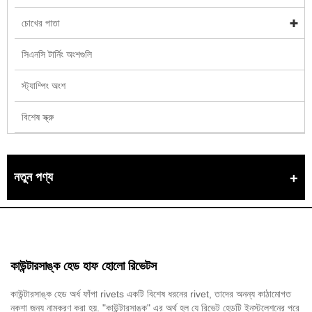
চোখের পাতা
সিএনসি টার্নিং অংশগুলি
স্ট্যাম্পিং অংশ
বিশেষ স্ক্রু
নতুন পণ্য
কাউন্টারসাঙ্ক হেড হাফ হোলো রিভেটস
কাউন্টারসাঙ্ক হেড অর্ধ ফাঁপা rivets একটি বিশেষ ধরনের rivet, তাদের অনন্য কাঠামোগত
নকশা জন্য নামকরণ করা হয়. "কাউন্টারসাঙ্ক" এর অর্থ হল যে রিভেট হেডটি ইনস্টলেশনের পরে