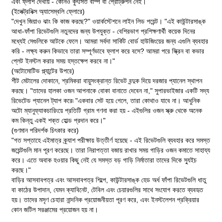
এবং ফ্লাশ দেখায় - কোনও কুৎসিত বাম্প বা প্রোট্রুশন নেই।
(ইলেক্ট্রনিক্স অ্যাসেম্বলি ফ্লোরে)
"দেখুন জিয়াও ঝাং কি কাজ করছে?" ওয়ার্কস্টেশনে লাইন লিড পয়েন্ট। "এই কাউন্টারসাঙ্ক
আধা-ফাঁপা রিভেটগুলি নতুনদের জন্য উপযুক্ত - বেশিরভাগ প্রশিক্ষণার্থী কয়েক দিনের
মধ্যেই সেগুলিকে আটকে ফেলে। আমরা সর্বদা সার্কিট বোর্ড হাউজিংয়ের জন্য এগুলি ব্যবহার
করি - লক্ষ্য করুন কিভাবে তারা সম্পূর্ণভাবে ফ্লাশ করে বসে? আমরা পরে স্ক্রিন বা কভার
প্লেট ইনস্টল করার সময় হস্তক্ষেপ করবে না।"
(অটোমোটিভ প্ল্যান্টের উপরে)
শীট মেটালের দোকানে, শ্রমিকরা বায়ুসংক্রান্ত রিভেট বন্দুক দিয়ে দরজার প্যানেল স্থাপন
করছে। "তাদের হালকা ওজন আপনাকে বোকা বানাতে দেবেন না," সুপারভাইজার একটি সদ্য
রিভেটেড প্যানেল ট্যাপ করে৷ "একবার সেট হয়ে গেলে, তারা কোথাও যাবে না। আধুনিক
অটো ম্যানুফ্যাকচারিংয়ে প্রতিটি গ্রাম গণনা করা হয় - এইগুলির ওজন স্ক্রু থেকে অনেক
কম কিন্তু একই শক্ত হোল্ড প্রদান করে।"
(গুণমান পরিদর্শক চিৎকার করে)
"গত সপ্তাহে এইমাত্র ক্র্যাশ পরীক্ষায় উত্তীর্ণ হয়েছে - এই রিভেটগুলি ব্যবহার করে সমস্ত
জয়েন্টগুলি মান পূরণ করেছে। তারা নিরাপত্তা বজায় রাখার সময় গাড়ির ওজন কমাতে সাহায্য
করে। এতে অবাক হওয়ার কিছু নেই যে সমস্ত বড় গাড়ি নির্মাতারা তাদের দিকে স্যুইচ
করছে।"
বাড়ির আসবাবপত্র এবং আসবাবপত্র শিল্পে, কাউন্টারসাঙ্ক হেড অর্ধ ফাঁপা রিভেটগুলি ধাতু
বা কাঠের উপাদান, যেমন ক্যাবিনেট, টেবিল এবং চেয়ারগুলির সাথে সংযোগ করতে ব্যবহৃত
হয়। তাদের মসৃণ চেহারা নান্দনিক প্রয়োজনীয়তা পূরণ করে, এবং ইনস্টলেশন প্রক্রিয়ার
কোন জটিল সরঞ্জামের প্রয়োজন হয় না।